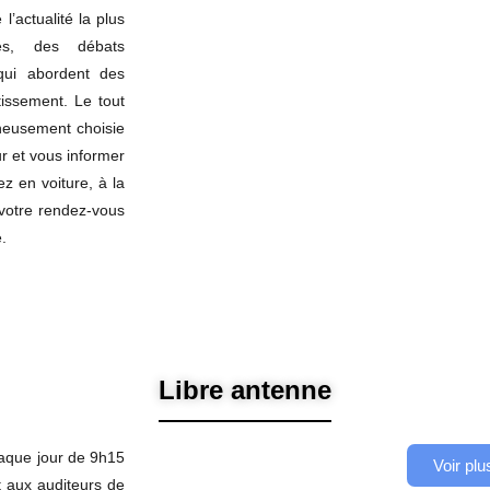
’actualité la plus
ves, des débats
 qui abordent des
rtissement. Le tout
gneusement choisie
r et vous informer
z en voiture, à la
 votre rendez-vous
.
Libre antenne
haque jour de 9h15
Voir plu
 aux auditeurs de