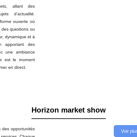
ets, allant des
ets d’actualité.
forme ouverte où
r des questions ou
ur, dynamique et à
n apportant des
vec une ambiance
nne est le moment
rmer en direct.
Horizon market show
n des opportunités
Voir plu
et services. Chaque