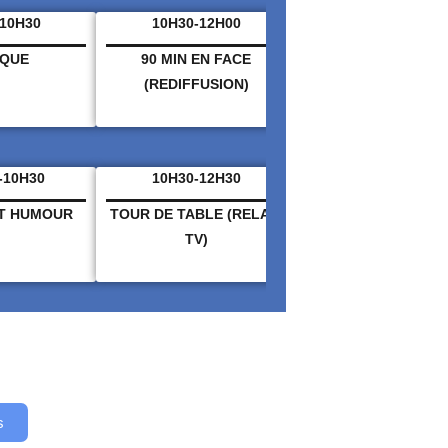
-10H30
10H30-12H00
12H00 – 13H00
IQUE
90 MIN EN FACE
HORIZON 3 HEB
(REDIFFUSION)
RETRO
(DIRECT
-10H30
10H30-12H30
12H30 – 14H00
ET HUMOUR
TOUR DE TABLE
(RELAIS
MUSIQUE VARIE
TV)
s