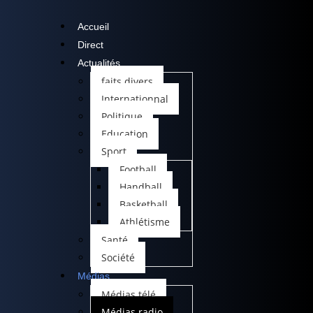
Accueil
Direct
Actualités
faits divers
Internationnal
Politique
Education
Sport
Football
Handball
Basketball
Athlétisme
Santé
Société
Médias
Médias télé
Médias radio