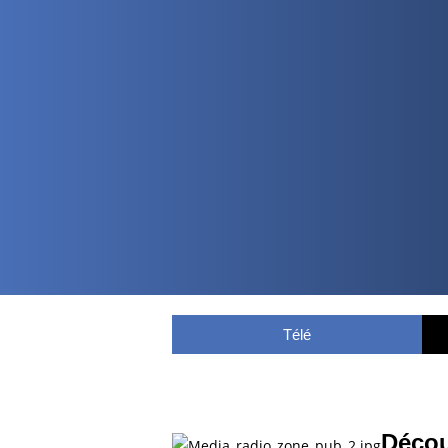
Télé
Décou