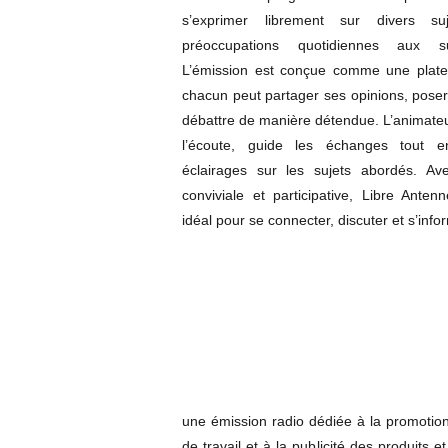
s’exprimer librement sur divers suj
préoccupations quotidiennes aux suj
L’émission est conçue comme une plate
chacun peut partager ses opinions, pose
débattre de manière détendue. L’animate
l’écoute, guide les échanges tout e
éclairages sur les sujets abordés. A
conviviale et participative, Libre Ante
idéal pour se connecter, discuter et s’info
une émission radio dédiée à la promotio
de travail et à la publicité des produits 