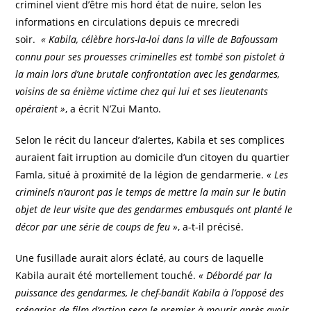
criminel vient d’être mis hord état de nuire, selon les
informations en circulations depuis ce mrecredi
soir.
« Kabila, célèbre hors-la-loi dans la ville de Bafoussam
connu pour ses prouesses criminelles est tombé son pistolet à
la main lors d’une brutale confrontation avec les gendarmes,
voisins de sa énième victime chez qui lui et ses lieutenants
opéraient »
, a écrit N’Zui Manto.
Selon le récit du lanceur d’alertes, Kabila et ses complices
auraient fait irruption au domicile d’un citoyen du quartier
Famla, situé à proximité de la légion de gendarmerie.
« Les
criminels n’auront pas le temps de mettre la main sur le butin
objet de leur visite que des gendarmes embusqués ont planté le
décor par une série de coups de feu »
, a-t-il précisé.
Une fusillade aurait alors éclaté, au cours de laquelle
Kabila aurait été mortellement touché.
« Débordé par la
puissance des gendarmes, le chef-bandit Kabila à l’opposé des
scénarios de film d’action sera le premier à mourir après avoir