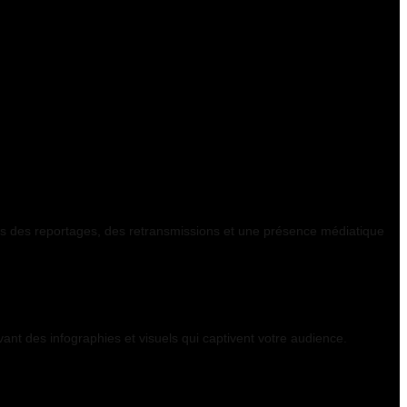
rs des reportages, des retransmissions et une présence médiatique
vant des infographies et visuels qui captivent votre audience.