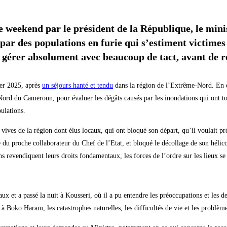
 weekend par le président de la République, le minis
 par des populations en furie qui s’estiment victime
t gérer absolument avec beaucoup de tact, avant de 
ier 2025, après
un séjours hanté et tendu
dans la région de l’Extrême-Nord. En eff
 Nord du Cameroun, pour évaluer les dégâts causés par les inondations qui ont tou
pulations.
vives de la région dont élus locaux, qui ont bloqué son départ, qu’il voulait pré
ège du proche collaborateur du Chef de l’Etat, et bloqué le décollage de son hé
s revendiquent leurs droits fondamentaux, les forces de l’ordre sur les lieux se
ux et a passé la nuit à Kousseri, où il a pu entendre les préoccupations et les 
 à Boko Haram, les catastrophes naturelles, les difficultés de vie et les probl