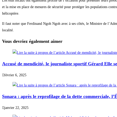
Les élus locaux ont également profité de l’occasion pour présenter leurs pré
et la mise en place de mesures de sécurité pour protéger les populations cont
hélicoptère.
Il faut noter que Ferdinand Ngoh Ngoh avec à ses côtés, le Ministre de l’Admini
localité.
Vous devriez également aimer
Accusé de mendicité, le journaliste sportif Gérard Elle s
février 6, 2025
Sonara : après le reprofilage de la dette commerciale, l’
janvier 22, 2025