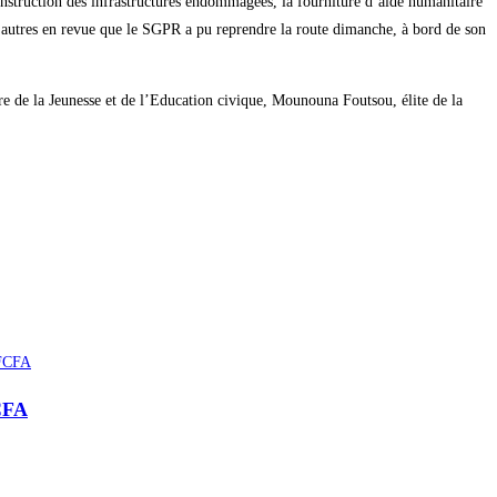
nstruction des infrastructures endommagées, la fourniture d’aide humanitaire
 d’autres en revue que le SGPR a pu reprendre la route dimanche, à bord de son
stre de la Jeunesse et de l’Education civique, Mounouna Foutsou, élite de la
FCFA