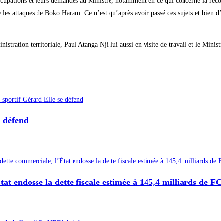
occupations et leurs demandes au Ministre, notamment en ce qui concerne la reco
re les attaques de Boko Haram. Ce n’est qu’après avoir passé ces sujets et bien
stration territoriale, Paul Atanga Nji lui aussi en visite de travail et le Mini
e défend
État endosse la dette fiscale estimée à 145,4 milliards de 