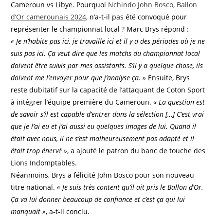
Cameroun vs Libye. Pourquoi
Nchindo John Bosco, Ballon
d’Or camerounais 2024
, n’a-t-il pas été convoqué pour
représenter le championnat local ? Marc Brys répond :
« Je n’habite pas ici, je travaille ici et il y a des périodes où je ne
suis pas ici. Ça veut dire que les matchs du championnat local
doivent être suivis par mes assistants. S’il y a quelque chose, ils
doivent me l’envoyer pour que j’analyse ça. »
Ensuite, Brys
reste dubitatif sur la capacité de l’attaquant de Coton Sport
à intégrer l’équipe première du Cameroun.
« La question est
de savoir s’il est capable d’entrer dans la sélection […] C’est vrai
que je l’ai eu et j’ai aussi eu quelques images de lui. Quand il
était avec nous, il ne s’est malheureusement pas adapté et il
était trop énervé »
, a ajouté le patron du banc de touche des
Lions Indomptables.
Néanmoins, Brys a félicité John Bosco pour son nouveau
titre national.
« Je suis très content qu’il ait pris le Ballon d’Or.
Ça va lui donner beaucoup de confiance et c’est ça qui lui
manquait »
, a-t-il conclu.